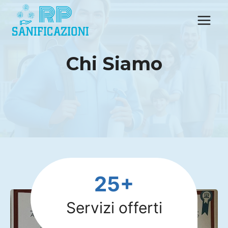
Salta
al
contenuto
Chi Siamo
2
25+
5
+
Servizi offerti